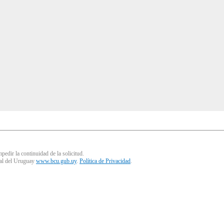
pedir la continuidad de la solicitud.
ral del Uruguay
www.bcu.gub.uy
.
Política de Privacidad
.