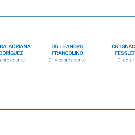
DRA. ADRIANA
DR. LEANDRO
CR. IGNAC
ODRÍGUEZ
FRANCOLINO
FESSLE
cepresidenta
2º Vicepresidente
Director