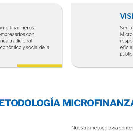
VIS
 y no financieros
Ser la
oempresarios con
Micro
nca tradicional,
respo
conómico y social de la
eficie
públic
ETODOLOGÍA MICROFINANZ
Nuestra metodología contemp