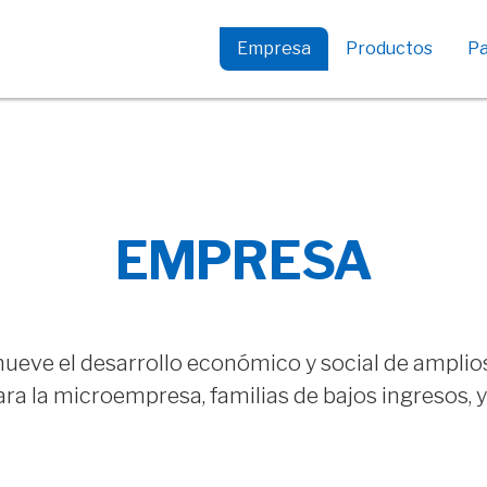
Empresa
Productos
Pa
Créditos empresas
Descuento de cheques
Crédito Activa Turismo
Créditos Subsidio
EMPRESA
ANDE
Crédito Subsidio INAC –
Carnicerías
ve el desarrollo económico y social de amplios 
a la microempresa, familias de bajos ingresos, y