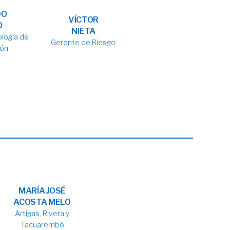
DO
VÍCTOR
O
NIETA
logía de
Gerente de Riesgo
ión
MARÍA JOSÉ
ACOSTA MELO
Artigas, Rivera y
Tacuarembó