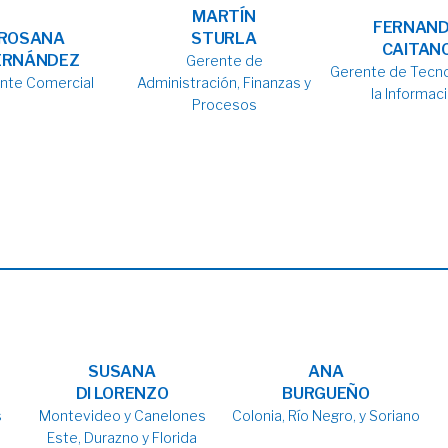
MARTÍN
FERNAN
ROSANA
STURLA
CAITAN
ERNÁNDEZ
Gerente de
Gerente de Tecno
nte Comercial
Administración, Finanzas y
la Informac
Procesos
SUSANA
ANA
DI LORENZO
BURGUEÑO
s
Montevideo y Canelones
Colonia, Río Negro, y Soriano
Este, Durazno y Florida