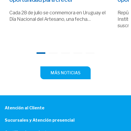
Cada 28 de julio se conmemora en Uruguay el
Repúbl
Día Nacional del Artesano, una fecha…
Instit
suscr
MÁS NOTICIAS
Atención al Cliente
Sucursales y Atención presencial