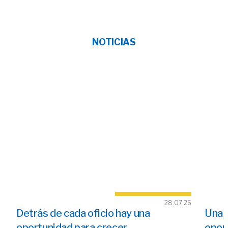
NOTICIAS
28.07.26
Detrás de cada oficio hay una
Una 
oportunidad para crecer
opor