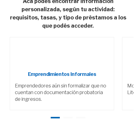
Acá podés encontrar información
personalizada, según tu actividad:
requisitos, tasas, y tipo de préstamos a los
que podés acceder.
Emprendimientos Informales
Emprendedores aún sin formalizar que no
Mon
cuentan con documentación probatoria
Lite
de ingresos.