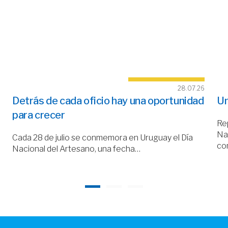
28.07.26
Detrás de cada oficio hay una oportunidad
Un
para crecer
Rep
Nac
Cada 28 de julio se conmemora en Uruguay el Día
co
Nacional del Artesano, una fecha…