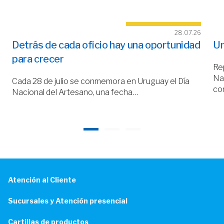
28.07.26
Detrás de cada oficio hay una oportunidad
Un
para crecer
Rep
Nac
Cada 28 de julio se conmemora en Uruguay el Día
co
Nacional del Artesano, una fecha…
Atención al Cliente
Sucursales y Atención presencial
Cartillas de productos