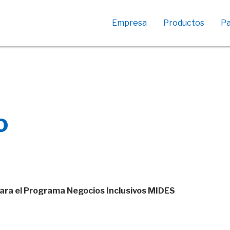
Empresa
Productos
Pa
Créditos empresas
Descuento de cheques
Crédito Activa Turismo
Créditos Subsidio
o
ANDE
Crédito Subsidio INAC –
Carnicerías
ara el Programa Negocios Inclusivos MIDES