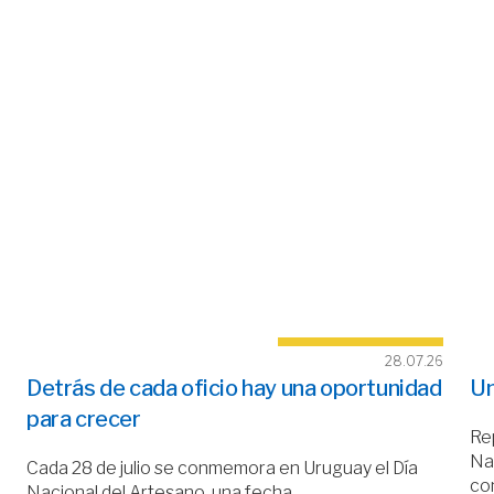
28.07.26
Detrás de cada oficio hay una oportunidad
Un
para crecer
Rep
Nac
Cada 28 de julio se conmemora en Uruguay el Día
co
Nacional del Artesano, una fecha…