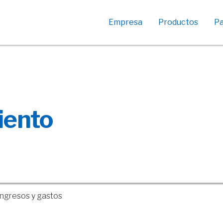
Empresa
Productos
Pa
Créditos empresas
Descuento de cheques
Crédito Activa Turismo
Créditos Subsidio
ento
ANDE
Crédito Subsidio INAC –
Carnicerías
 ingresos y gastos