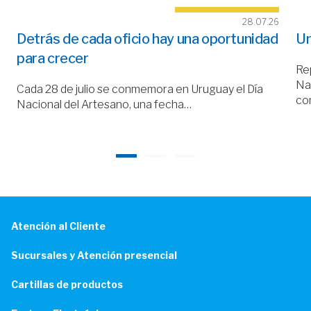
28.07.26
Detrás de cada oficio hay una oportunidad
Un
para crecer
Rep
Nac
Cada 28 de julio se conmemora en Uruguay el Día
co
Nacional del Artesano, una fecha…
Atención al Cliente
Sucursales y Atención presencial
Cartillas de productos