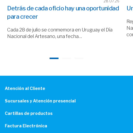
28.07.26
Detrás de cada oficio hay una oportunidad
Un
para crecer
Rep
Nac
Cada 28 de julio se conmemora en Uruguay el Día
co
Nacional del Artesano, una fecha…
Atención al Cliente
Sucursales y Atención presencial
Cartillas de productos
Factura Electrónica