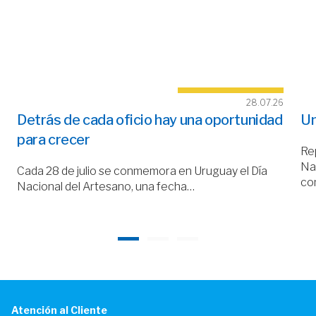
28.07.26
Detrás de cada oficio hay una oportunidad
Un
para crecer
Rep
Nac
Cada 28 de julio se conmemora en Uruguay el Día
co
Nacional del Artesano, una fecha…
Atención al Cliente