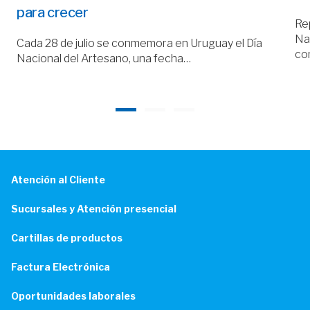
para crecer
Rep
Nac
Cada 28 de julio se conmemora en Uruguay el Día
co
Nacional del Artesano, una fecha…
Atención al Cliente
Sucursales y Atención presencial
Cartillas de productos
Factura Electrónica
Oportunidades laborales