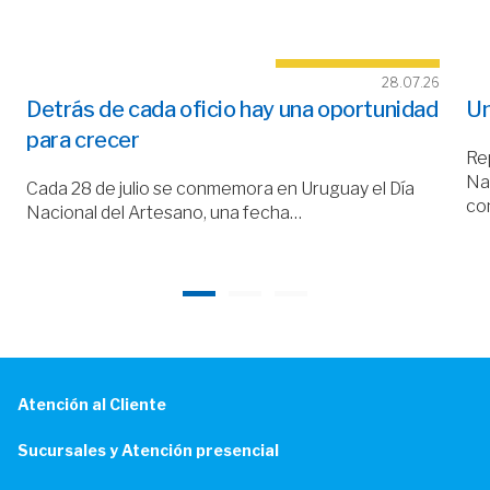
28.07.26
Detrás de cada oficio hay una oportunidad
Un
para crecer
Rep
Nac
Cada 28 de julio se conmemora en Uruguay el Día
co
Nacional del Artesano, una fecha…
Atención al Cliente
Sucursales y Atención presencial