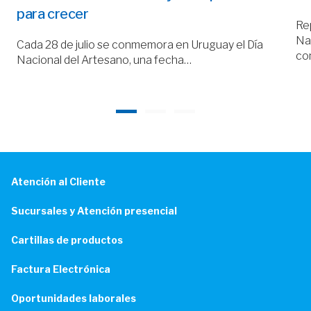
para crecer
Rep
Nac
Cada 28 de julio se conmemora en Uruguay el Día
co
Nacional del Artesano, una fecha…
Atención al Cliente
Sucursales y Atención presencial
Cartillas de productos
Factura Electrónica
Oportunidades laborales