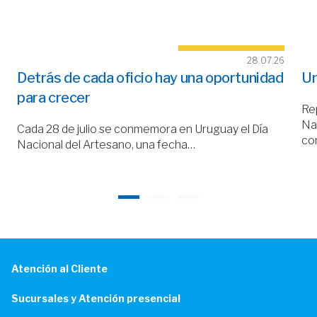
28.07.26
Detrás de cada oficio hay una oportunidad
Un
para crecer
Rep
Nac
Cada 28 de julio se conmemora en Uruguay el Día
co
Nacional del Artesano, una fecha…
Atención al Cliente
Sucursales y Atención presencial