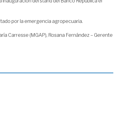
a inauguración del stand del Banco República el
ctado por la emergencia agropecuaria.
 María Carresse (MGAP), Rosana Fernández – Gerente