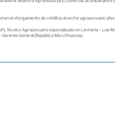
Ganadería, Muestra Agroindustrial y Comercial, acompañamos l
l en el otorgamiento de créditos al sector agropecuario afe
MGAP), Técnico Agropecuario especializado en Lechería – Luis
– Gerente General (República Microfinanzas).
R