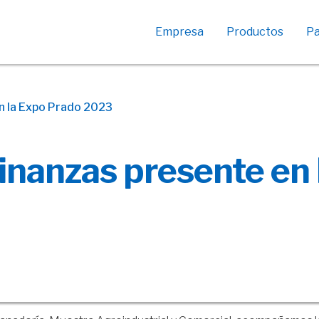
Empresa
Productos
Pa
Créditos empresas
Descuento de cheques
n la Expo Prado 2023
Crédito Activa Turismo
Créditos Subsidio
inanzas presente en
ANDE
Crédito Subsidio INAC –
Carnicerías