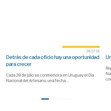
28.07.26
Detrás de cada oficio hay una oportunidad
Un
para crecer
Rep
Nac
Cada 28 de julio se conmemora en Uruguay el Día
co
Nacional del Artesano, una fecha…