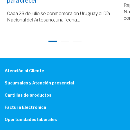
para crecer
Rep
Nac
Cada 28 de julio se conmemora en Uruguay el Día
co
Nacional del Artesano, una fecha…
Atención al Cliente
Sucursales y Atención presencial
Cartillas de productos
Factura Electrónica
Oportunidades laborales