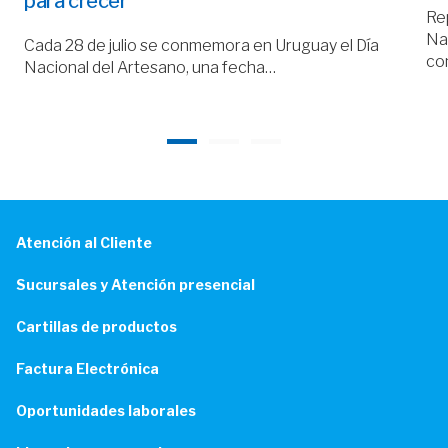
para crecer
Rep
Nac
Cada 28 de julio se conmemora en Uruguay el Día
co
Nacional del Artesano, una fecha…
Atención al Cliente
Sucursales y Atención presencial
Cartillas de productos
Factura Electrónica
Oportunidades laborales