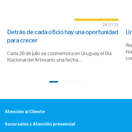
28.07.26
Detrás de cada oficio hay una oportunidad
Un
para crecer
Rep
Nac
Cada 28 de julio se conmemora en Uruguay el Día
co
Nacional del Artesano, una fecha…
Atención al Cliente
Sucursales y Atención presencial